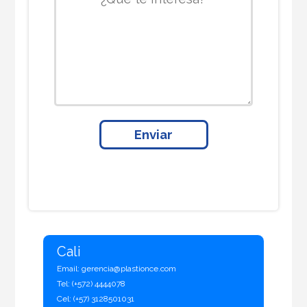
Cali
Email: gerencia@plastionce.com
Tel: (+572) 4444078
Cel: (+57) 3128501031